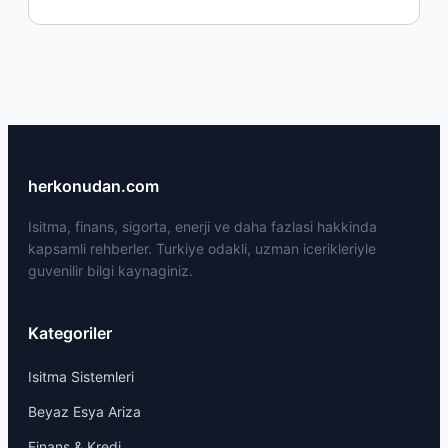
herkonudan.com
Isitma, finans, sigorta, enerji ve daha fazlasi hakkinda
kapsamli rehberler. Turkiye odakli, uzman icerikleriyle
guvenilir bilgi kaynaginiz.
Kategoriler
Isitma Sistemleri
Beyaz Esya Ariza
Finans & Kredi