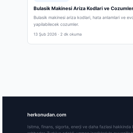
Bulasik Makinesi Ariza Kodlari ve Cozumler
Bulasik makinesi ariza kodlari, hata anlamlari ve ev
yapilabilecek cozumler.
13 Şub 2026 · 2 dk okuma
herkonudan.com
Isitma, finans, sigorta, enerji ve daha fazlasi hakkinda