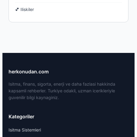
💕 Iliskiler
herkonudan.com
Isitma, finans, sigorta, enerji ve daha fazlasi hakkinda
kapsamli rehberler. Turkiye odakli, uzman icerikleriyle
guvenilir bilgi kaynaginiz.
Kategoriler
Isitma Sistemleri