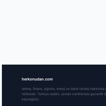
herkonudan.com
Isitma, finans, sigorta, enerji ve daha fazlasi hakkinda
rehberler. Turkiye odakli, uzman icerikleriyle guvenilir b
kaynaginiz.