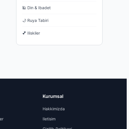
🕌 Din & Ibadet
🌙 Ruya Tabiri
💕 Iliskiler
Kurumsal
Hakkimizda
er
Iletisim
Gizlilik Politikasi