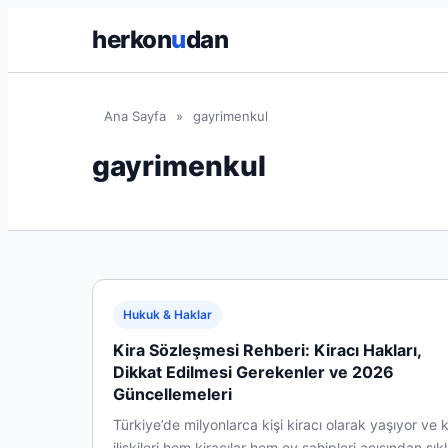
herkon
u
dan
Ana Sayfa
»
gayrimenkul
gayrimenkul
Hukuk & Haklar
Kira Sözleşmesi Rehberi: Kiracı Hakları,
Dikkat Edilmesi Gerekenler ve 2026
Güncellemeleri
Türkiye’de milyonlarca kişi kiracı olarak yaşıyor ve k
ilişkileri hem kiracılar hem ev sahipleri açısından sıkl