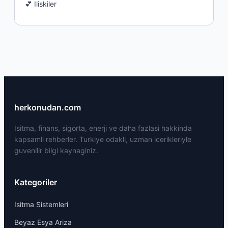
💕 Iliskiler
herkonudan.com
Isitma, finans, sigorta, enerji ve daha fazlasi hakkinda
kapsamli rehberler. Turkiye odakli, uzman icerikleriyle
guvenilir bilgi kaynaginiz.
Kategoriler
Isitma Sistemleri
Beyaz Esya Ariza