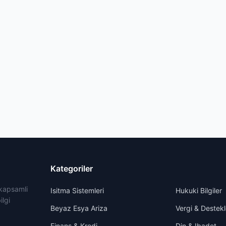
Kategoriler
 kapsamli
Isitma Sistemleri
Hukuki Bilgiler
ilgi
Beyaz Esya Ariza
Vergi & Destekl
Finans & Kredi
Din & Ibadet