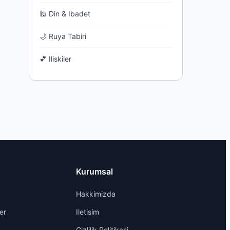
🕌 Din & Ibadet
🌙 Ruya Tabiri
💕 Iliskiler
Kurumsal
Hakkimizda
er
Iletisim
Gizlilik Politikasi