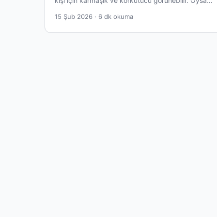
kişi için karmaşık ve korkutucu görünebilir. Oysa…
15 Şub 2026 · 6 dk okuma