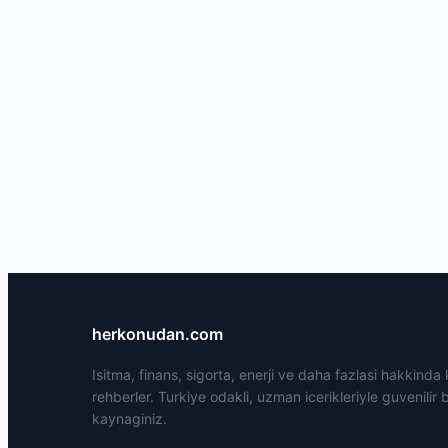
herkonudan.com
Isitma, finans, sigorta, enerji ve daha fazlasi hakkinda
rehberler. Turkiye odakli, uzman icerikleriyle guvenilir b
kaynaginiz.