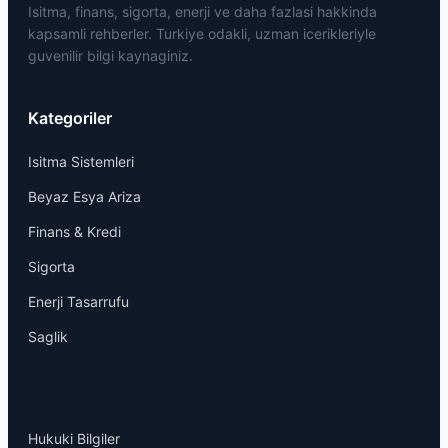
Isitma, finans, sigorta, enerji ve daha fazlasi hakkinda
kapsamli rehberler. Turkiye odakli, uzman icerikleriyle
guvenilir bilgi kaynaginiz.
Kategoriler
Isitma Sistemleri
Beyaz Esya Ariza
Finans & Kredi
Sigorta
Enerji Tasarrufu
Saglik
Hukuki Bilgiler