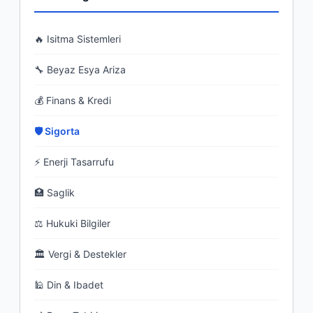
🔥 Isitma Sistemleri
🔧 Beyaz Esya Ariza
💰 Finans & Kredi
🛡 Sigorta
⚡ Enerji Tasarrufu
🏥 Saglik
⚖ Hukuki Bilgiler
🏛 Vergi & Destekler
🕌 Din & Ibadet