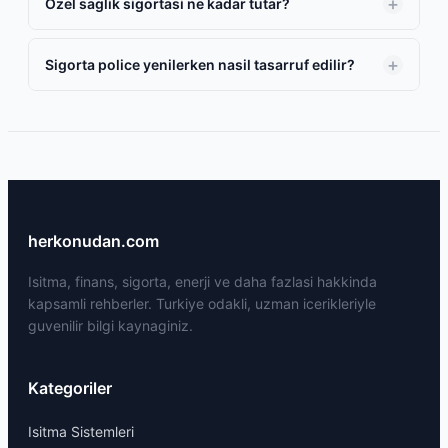
Ozel saglik sigortasi ne kadar tutar?
Sigorta police yenilerken nasil tasarruf edilir?
herkonudan.com
Isitma, finans, sigorta, enerji ve daha fazlasi hakkinda
kapsamli rehberler. Turkiye odakli, uzman icerikleriyle
guvenilir bilgi kaynaginiz.
Kategoriler
Isitma Sistemleri