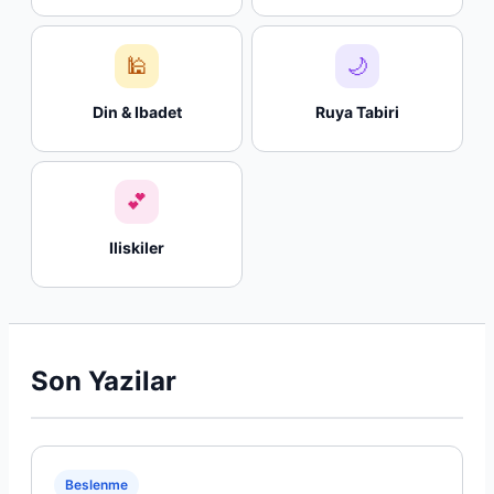
🕌
🌙
Din & Ibadet
Ruya Tabiri
💕
Iliskiler
Son Yazilar
Beslenme