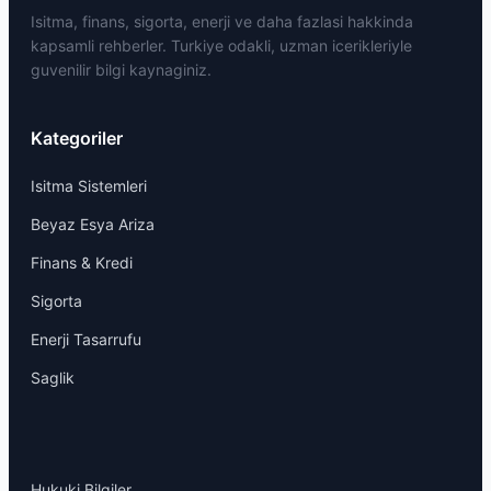
Isitma, finans, sigorta, enerji ve daha fazlasi hakkinda
kapsamli rehberler. Turkiye odakli, uzman icerikleriyle
guvenilir bilgi kaynaginiz.
Kategoriler
Isitma Sistemleri
Beyaz Esya Ariza
Finans & Kredi
Sigorta
Enerji Tasarrufu
Saglik
Hukuki Bilgiler