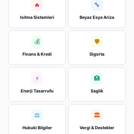
🔥
🔧
Isitma Sistemleri
Beyaz Esya Ariza
💰
🛡
Finans & Kredi
Sigorta
⚡
🏥
Enerji Tasarrufu
Saglik
⚖
🏛
Hukuki Bilgiler
Vergi & Destekler