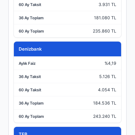
3.931 TL
181.080 TL
235.860 TL
Denizbank
%4,19
5.126 TL
4.054 TL
184.536 TL
243.240 TL
TEB