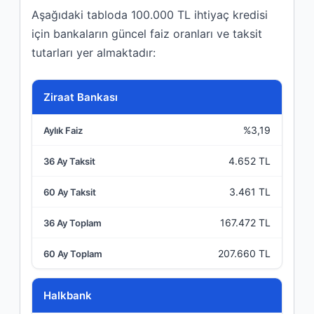
Aşağıdaki tabloda 100.000 TL ihtiyaç kredisi
için bankaların güncel faiz oranları ve taksit
tutarları yer almaktadır:
Banka
Ziraat Bankası
%3,19
Aylık Faiz
4.652 TL
36 Ay Taksit
3.461 TL
60 Ay Taksit
167.472 TL
36 Ay Toplam
207.660 TL
60 Ay Toplam
Halkbank