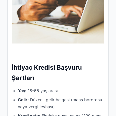
İhtiyaç Kredisi Başvuru
Şartları
Yaş:
18-65 yaş arası
Gelir:
Düzenli gelir belgesi (maaş bordrosu
veya vergi levhası)
Kredi notu:
Findeks puanı en az 1100 olmalı