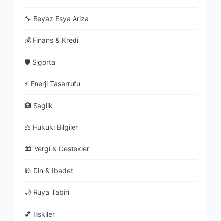
🔧 Beyaz Esya Ariza
💰 Finans & Kredi
🛡 Sigorta
⚡ Enerji Tasarrufu
🏥 Saglik
⚖ Hukuki Bilgiler
🏛 Vergi & Destekler
🕌 Din & Ibadet
🌙 Ruya Tabiri
💕 Iliskiler