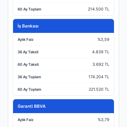
214.500 TL
İş Bankası
%3,59
4.839 TL
3.692 TL
174.204 TL
221.520 TL
Garanti BBVA
%3,79