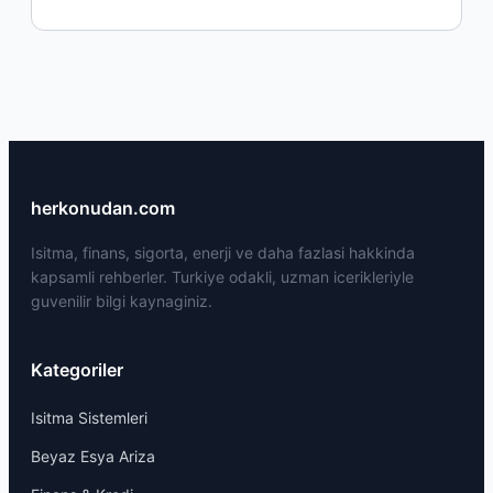
herkonudan.com
Isitma, finans, sigorta, enerji ve daha fazlasi hakkinda
kapsamli rehberler. Turkiye odakli, uzman icerikleriyle
guvenilir bilgi kaynaginiz.
Kategoriler
Isitma Sistemleri
Beyaz Esya Ariza