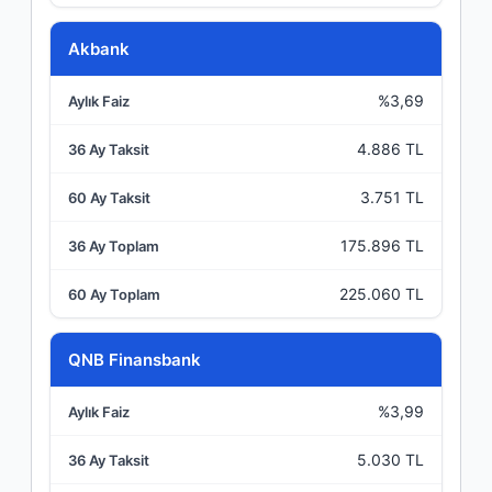
Akbank
%3,69
4.886 TL
3.751 TL
175.896 TL
225.060 TL
QNB Finansbank
%3,99
5.030 TL