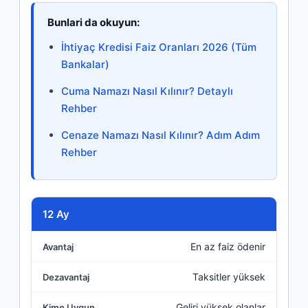
Bunlari da okuyun:
İhtiyaç Kredisi Faiz Oranları 2026 (Tüm
Bankalar)
Cuma Namazı Nasıl Kılınır? Detaylı
Rehber
Cenaze Namazı Nasıl Kılınır? Adım Adım
Rehber
Vade
12 Ay
En az faiz ödenir
Avantaj
Taksitler yüksek
Dezavantaj
Geliri yüksek olanlar