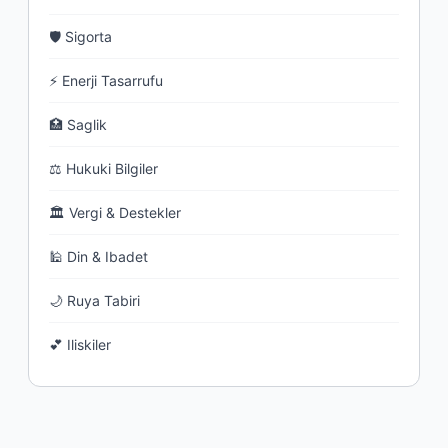
🛡 Sigorta
⚡ Enerji Tasarrufu
🏥 Saglik
⚖ Hukuki Bilgiler
🏛 Vergi & Destekler
🕌 Din & Ibadet
🌙 Ruya Tabiri
💕 Iliskiler