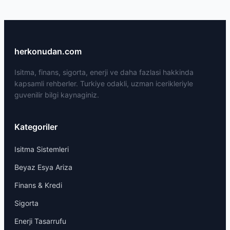
herkonudan.com
Isitma, finans, sigorta, enerji ve daha fazlasi hakkinda
kapsamli rehberler. Turkiye odakli, uzman icerikleriyle
guvenilir bilgi kaynaginiz.
Kategoriler
Isitma Sistemleri
Beyaz Esya Ariza
Finans & Kredi
Sigorta
Enerji Tasarrufu