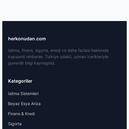
herkonudan.com
Isitma, finans, sigorta, enerji ve daha fazlasi hakkinda
kapsamli rehberler. Turkiye odakli, uzman icerikleriyle
guvenilir bilgi kaynaginiz.
Kategoriler
Isitma Sistemleri
Beyaz Esya Ariza
Finans & Kredi
Sigorta