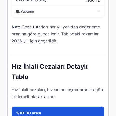
1.950 TL
–
Not:
Ceza tutarları her yıl yeniden değerleme
oranına göre güncellenir. Tablodaki rakamlar
2026 yılı için geçerlidir.
Hız İhlali Cezaları Detaylı
Tablo
Hız ihlali cezaları, hız sınırını aşma oranına göre
kademeli olarak artar:
Hız Aşımı Oranı
%10-30 arası