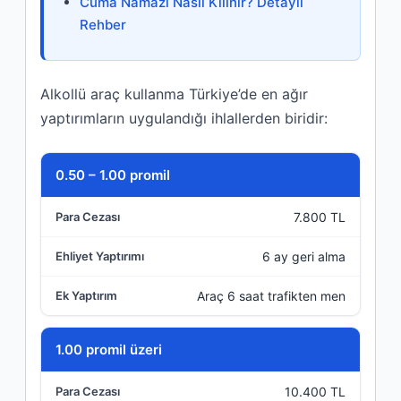
Cuma Namazı Nasıl Kılınır? Detaylı
Rehber
Alkollü araç kullanma Türkiye’de en ağır
yaptırımların uygulandığı ihlallerden biridir:
Promil Düzeyi
0.50 – 1.00 promil
7.800 TL
Para Cezası
6 ay geri alma
Ehliyet Yaptırımı
Araç 6 saat trafikten men
Ek Yaptırım
1.00 promil üzeri
10.400 TL