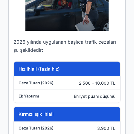
2026 yılında uygulanan başlıca trafik cezaları
şu şekildedir:
İhlal Türü
Hız ihlali (fazla hız)
2.500 – 10.000 TL
Ceza Tutarı (2026)
Ehliyet puanı düşümü
Ek Yaptırım
Kırmızı ışık ihlali
3.900 TL