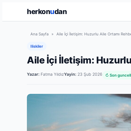
herkon
u
dan
Ana Sayfa
»
Aile İçi İletişim: Huzurlu Aile Ortamı Rehb
Iliskiler
Aile İçi İletişim: Huzur
Yazar:
Fatma Yıldız
Yayin:
23 Şub 2026
↻ Son guncel