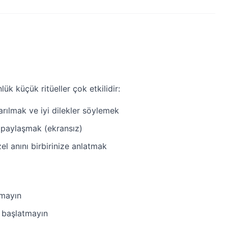
ük küçük ritüeller çok etkilidir:
rılmak ve iyi dilekler söylemek
 paylaşmak (ekransız)
l anını birbirinize anlatmak
pmayın
 başlatmayın