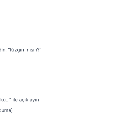
in: “Kızgın mısın?”
ü…” ile açıklayın
okuma)