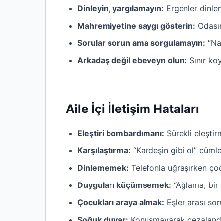
Dinleyin, yargılamayın:
Ergenler dinlen
Mahremiyetine saygı gösterin:
Odasın
Sorular sorun ama sorgulamayın:
“Nas
Arkadaş değil ebeveyn olun:
Sınır ko
Aile İçi İletişim Hataları
Eleştiri bombardımanı:
Sürekli eleşti
Karşılaştırma:
“Kardeşin gibi ol” cümles
Dinlememek:
Telefonla uğraşırken ço
Duyguları küçümsemek:
“Ağlama, bir
Çocukları araya almak:
Eşler arası sor
Soğuk duvar:
Konuşmayarak cezaland