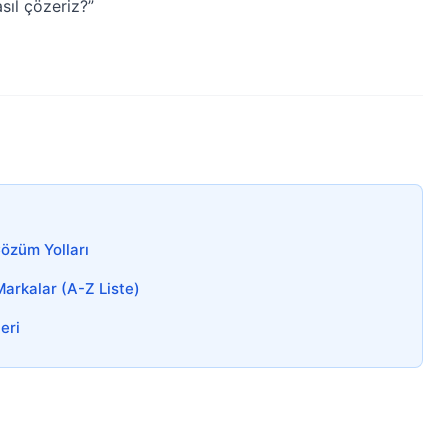
asıl çözeriz?”
Çözüm Yolları
arkalar (A-Z Liste)
eri