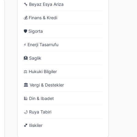
🔧 Beyaz Esya Ariza
💰 Finans & Kredi
🛡 Sigorta
⚡ Enerji Tasarrufu
🏥 Saglik
⚖ Hukuki Bilgiler
🏛 Vergi & Destekler
🕌 Din & Ibadet
🌙 Ruya Tabiri
💕 Iliskiler