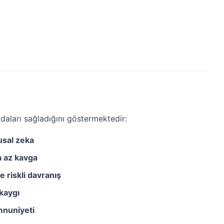
aydaları sağladığını göstermektedir:
sal zeka
a az kavga
 riskli davranış
kaygı
nuniyeti