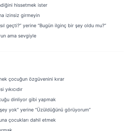
diğini hissetmek ister
a izinsiz girmeyin
ıl geçti?” yerine “Bugün ilginç bir şey oldu mu?”
yun ama sevgiyle
rmek çocuğun özgüvenini kırar
i yıkıcıdır
cuğu dinliyor gibi yapmak
 şey yok” yerine “Üzüldüğünü görüyorum”
una çocukları dahil etmek
ırmak