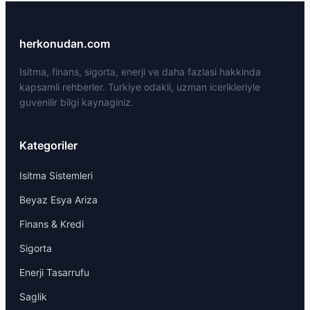
herkonudan.com
Isitma, finans, sigorta, enerji ve daha fazlasi hakkinda
kapsamli rehberler. Turkiye odakli, uzman icerikleriyle
guvenilir bilgi kaynaginiz.
Kategoriler
Isitma Sistemleri
Beyaz Esya Ariza
Finans & Kredi
Sigorta
Enerji Tasarrufu
Saglik