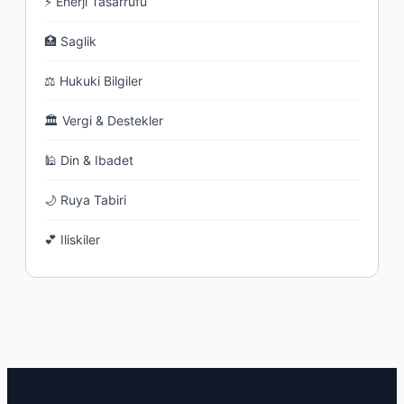
⚡ Enerji Tasarrufu
🏥 Saglik
⚖ Hukuki Bilgiler
🏛 Vergi & Destekler
🕌 Din & Ibadet
🌙 Ruya Tabiri
💕 Iliskiler