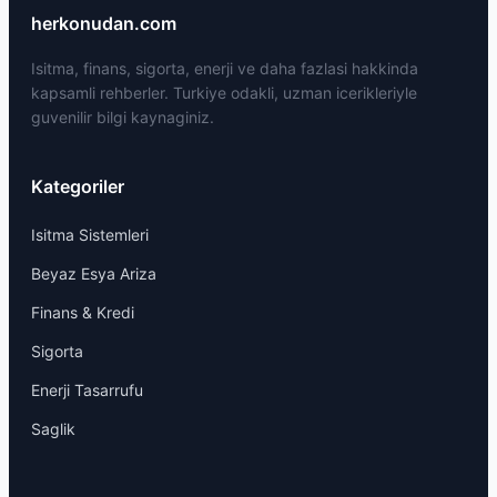
herkonudan.com
Isitma, finans, sigorta, enerji ve daha fazlasi hakkinda
kapsamli rehberler. Turkiye odakli, uzman icerikleriyle
guvenilir bilgi kaynaginiz.
Kategoriler
Isitma Sistemleri
Beyaz Esya Ariza
Finans & Kredi
Sigorta
Enerji Tasarrufu
Saglik