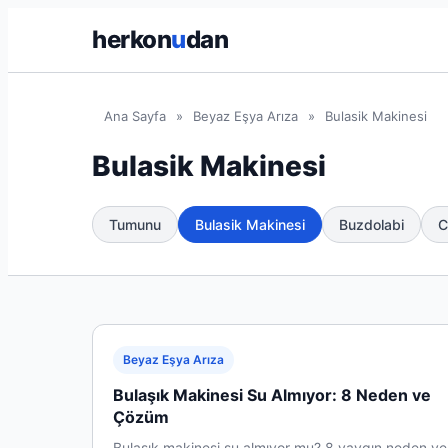
herkon
u
dan
Ana Sayfa
»
Beyaz Eşya Arıza
»
Bulasik Makinesi
Bulasik Makinesi
Tumunu
Bulasik Makinesi
Buzdolabi
C
Beyaz Eşya Arıza
Bulaşık Makinesi Su Almıyor: 8 Neden ve
Çözüm
Bulaşık makinesi su almıyor mu? 8 yaygın neden ve