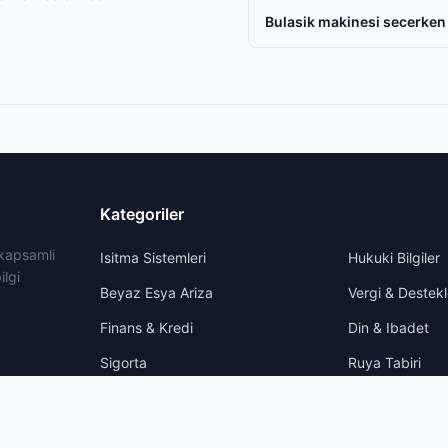
Bulasik makinesi secerken 
Kategoriler
 kapsamli
Isitma Sistemleri
Hukuki Bilgiler
ilgi
Beyaz Esya Ariza
Vergi & Destekl
Finans & Kredi
Din & Ibadet
Sigorta
Ruya Tabiri
Enerji Tasarrufu
Iliskiler
Saglik