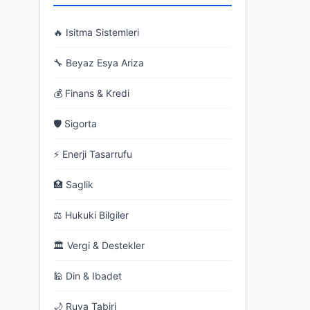
🔥 Isitma Sistemleri
🔧 Beyaz Esya Ariza
💰 Finans & Kredi
🛡 Sigorta
⚡ Enerji Tasarrufu
🏥 Saglik
⚖ Hukuki Bilgiler
🏛 Vergi & Destekler
🕌 Din & Ibadet
🌙 Ruya Tabiri