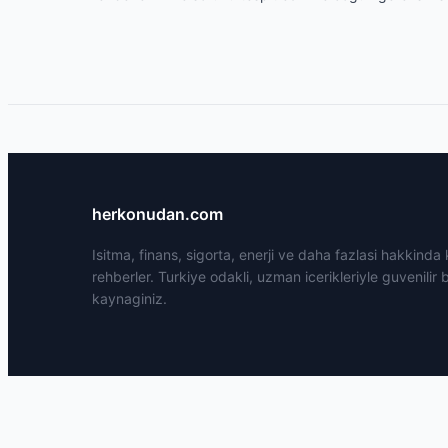
herkonudan.com
Isitma, finans, sigorta, enerji ve daha fazlasi hakkinda
rehberler. Turkiye odakli, uzman icerikleriyle guvenilir b
kaynaginiz.