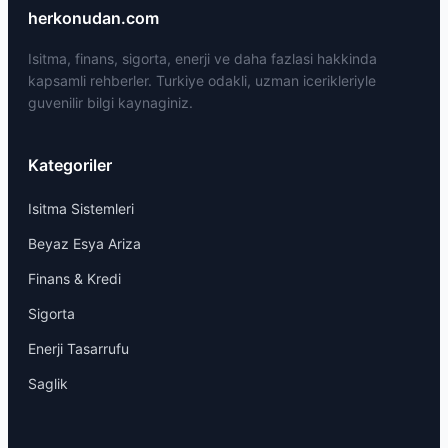
herkonudan.com
Isitma, finans, sigorta, enerji ve daha fazlasi hakkinda
kapsamli rehberler. Turkiye odakli, uzman icerikleriyle
guvenilir bilgi kaynaginiz.
Kategoriler
Isitma Sistemleri
Beyaz Esya Ariza
Finans & Kredi
Sigorta
Enerji Tasarrufu
Saglik