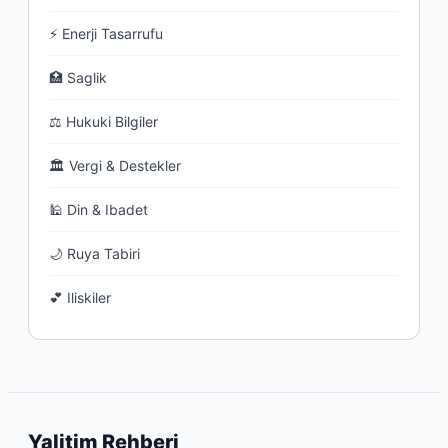
⚡ Enerji Tasarrufu
🏥 Saglik
⚖ Hukuki Bilgiler
🏛 Vergi & Destekler
🕌 Din & Ibadet
🌙 Ruya Tabiri
💕 Iliskiler
Yalitim Rehberi