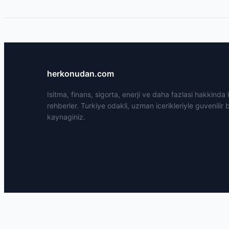
herkonudan.com
Isitma, finans, sigorta, enerji ve daha fazlasi hakkinda
rehberler. Turkiye odakli, uzman icerikleriyle guvenilir b
kaynaginiz.