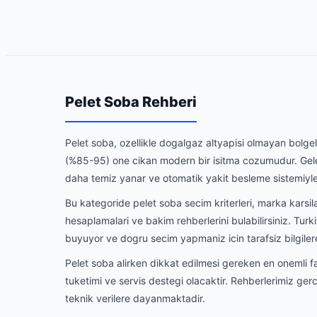
Pelet Soba Rehberi
Pelet soba, ozellikle dogalgaz altyapisi olmayan bolgel
(%85-95) one cikan modern bir isitma cozumudur. Gele
daha temiz yanar ve otomatik yakit besleme sistemiyle 
Bu kategoride pelet soba secim kriterleri, marka karsilas
hesaplamalari ve bakim rehberlerini bulabilirsiniz. Turk
buyuyor ve dogru secim yapmaniz icin tarafsiz bilgilere
Pelet soba alirken dikkat edilmesi gereken en onemli fa
tuketimi ve servis destegi olacaktir. Rehberlerimiz ger
teknik verilere dayanmaktadir.