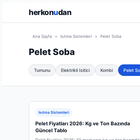
herkon
u
dan
Ana Sayfa
»
Isıtma Sistemleri
»
Pelet Soba
Pelet Soba
Tumunu
Elektrikli Isitici
Kombi
Pelet S
Isıtma Sistemleri
Pelet Fiyatları 2026: Kg ve Ton Bazında
Güncel Tablo
Pelet fiyatları 2026: 10 markanın kg ve ton bazında