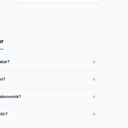
ar
yakar?
mi?
i ekonomik?
ilir?