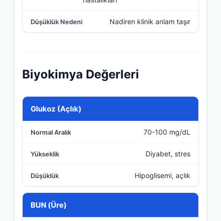
Nadiren klinik anlam taşır
Biyokimya Değerleri
Parametre
Glukoz (Açlık)
70-100 mg/dL
Normal Aralık
Diyabet, stres
Yükseklik
Hipoglisemi, açlık
Düşüklük
BUN (Üre)