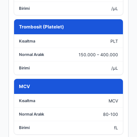
/µL
Trombosit (Platelet)
PLT
150.000 – 400.000
/µL
MCV
MCV
80-100
fL