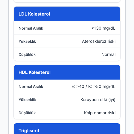
LDL Kolesterol
<130 mg/dL
Ateroskleroz riski
Normal
HDL Kolesterol
E: >40 / K: >50 mg/dL
Koruyucu etki (iyi)
Kalp damar riski
Trigliserit