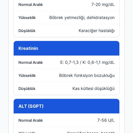
7-20 mg/dL
Böbrek yetmezliği, dehidratasyon
Karaciğer hastalığı
Kreatinin
E: 0,7-1,3 / K: 0,6-1,1 mg/dL
Böbrek fonksiyon bozukluğu
Kas kütlesi düşüklüğü
ALT (SGPT)
7-56 U/L