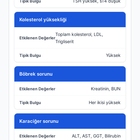
TSH yüksek, sT4 düşük
Kolesterol yüksekliği
Toplam kolesterol, LDL,
Trigliserit
Yüksek
Böbrek sorunu
Kreatinin, BUN
Her ikisi yüksek
Karaciğer sorunu
ALT, AST, GGT, Bilirubin