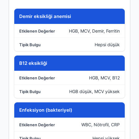
Durum
Demir eksikliği anemisi
HGB, MCV, Demir, Ferritin
Etkilenen Değerler
Hepsi düşük
Tipik Bulgu
B12 eksikliği
HGB, MCV, B12
HGB düşük, MCV yüksek
Enfeksiyon (bakteriyel)
WBC, Nötrofil, CRP
Hepsi yüksek