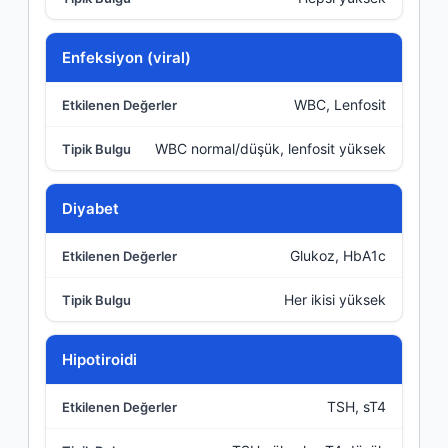
Enfeksiyon (viral)
WBC, Lenfosit
WBC normal/düşük, lenfosit yüksek
Diyabet
Glukoz, HbA1c
Her ikisi yüksek
Hipotiroidi
TSH, sT4