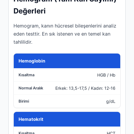
Değerleri
Hemogram, kanın hücresel bileşenlerini analiz
eden testtir. En sık istenen ve en temel kan
tahlilidir.
Parametre
Hemoglobin
HGB / Hb
Kısaltma
Erkek: 13,5-17,5 / Kadın: 12-16
Normal Aralık
g/dL
Birimi
Hematokrit
HCT