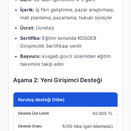
İçerik:
İş fikri geliştirme, pazar araştırması,
mali planlama, pazarlama, hukuki süreçler
Ücret:
Ücretsiz
Sertifika:
Eğitim sonunda KOSGEB
Girişimcilik Sertifikası verilir
Başvuru:
kosgeb.gov.tr üzerinden eğitim
takvimini takip edin
Aşama 2: Yeni Girişimci Desteği
Destek Kalemi
Kuruluş desteği (hibe)
50.000 TL
Destek Üst Limiti
%100 hibe (geri ödemesiz)
Destek Oranı