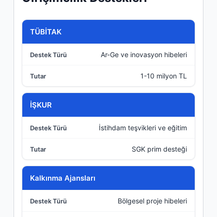
Kurum
TÜBİTAK
Ar-Ge ve inovasyon hibeleri
Destek Türü
1-10 milyon TL
Tutar
İŞKUR
İstihdam teşvikleri ve eğitim
SGK prim desteği
Kalkınma Ajansları
Bölgesel proje hibeleri