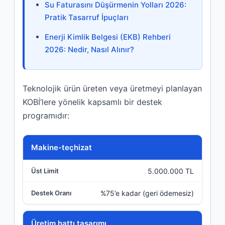
Su Faturasını Düşürmenin Yolları 2026:
Pratik Tasarruf İpuçları
Enerji Kimlik Belgesi (EKB) Rehberi
2026: Nedir, Nasıl Alınır?
Teknolojik ürün üreten veya üretmeyi planlayan
KOBİ’lere yönelik kapsamlı bir destek
programıdır:
Destek Kalemi
Makine-teçhizat
5.000.000 TL
Üst Limit
%75’e kadar (geri ödemesiz)
Destek Oranı
Üretim hattı tasarımı