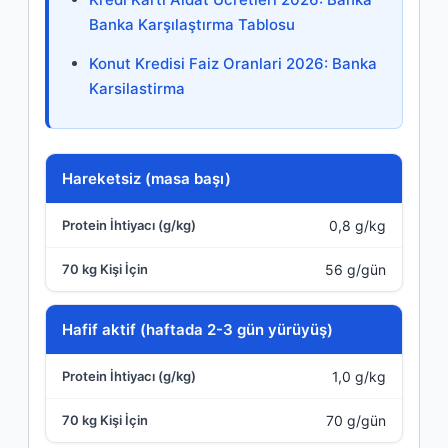
Banka Karşılaştırma Tablosu
Konut Kredisi Faiz Oranlari 2026: Banka
Karsilastirma
Aktivite Düzeyi
Hareketsiz (masa başı)
0,8 g/kg
Protein İhtiyacı (g/kg)
56 g/gün
70 kg Kişi İçin
Hafif aktif (haftada 2-3 gün yürüyüş)
1,0 g/kg
70 g/gün