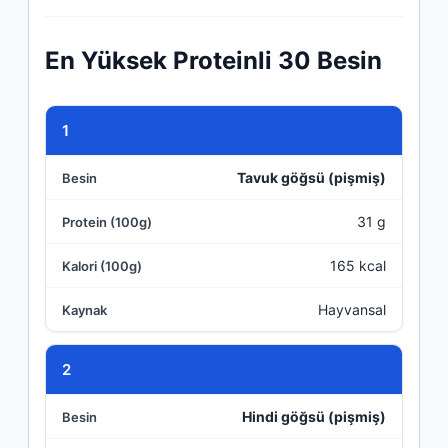
En Yüksek Proteinli 30 Besin
Sıra
1
Tavuk göğsü (pişmiş)
Besin
31 g
Protein (100g)
165 kcal
Kalori (100g)
Hayvansal
Kaynak
2
Hindi göğsü (pişmiş)