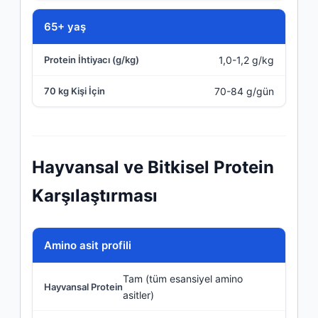
65+ yaş
1,0-1,2 g/kg
70-84 g/gün
Hayvansal ve Bitkisel Protein
Karşılaştırması
Özellik
Amino asit profili
Tam (tüm esansiyel amino
Hayvansal Protein
asitler)
Bitkisel Protein