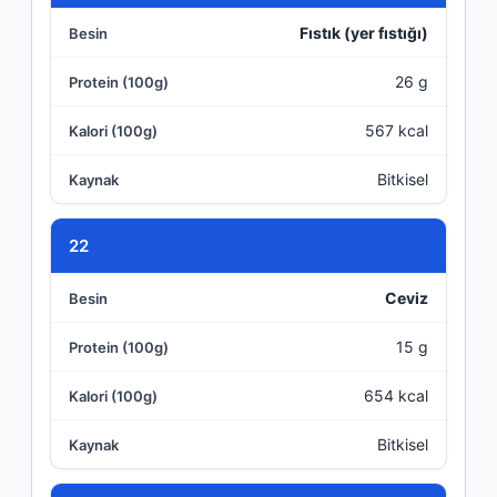
Fıstık (yer fıstığı)
26 g
567 kcal
Bitkisel
22
Ceviz
15 g
654 kcal
Bitkisel