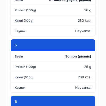
26 g
250 kcal
Hayvansal
5
Somon (pişmiş)
25 g
208 kcal
Hayvansal
6