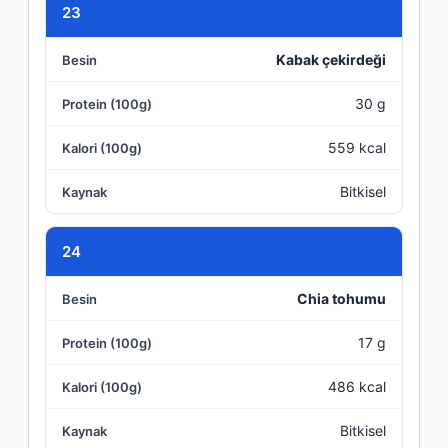
23
Kabak çekirdeği
30 g
559 kcal
Bitkisel
24
Chia tohumu
17 g
486 kcal
Bitkisel