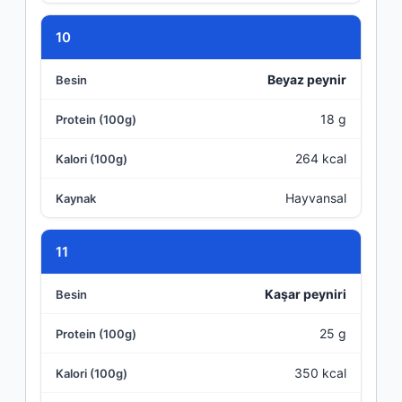
10
Beyaz peynir
18 g
264 kcal
Hayvansal
11
Kaşar peyniri
25 g
350 kcal