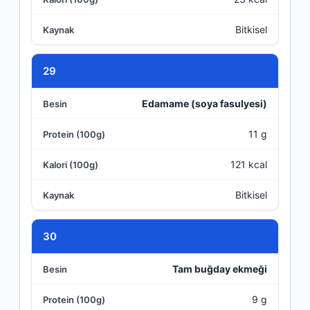
Bitkisel
29
Edamame (soya fasulyesi)
11 g
121 kcal
Bitkisel
30
Tam buğday ekmeği
9 g