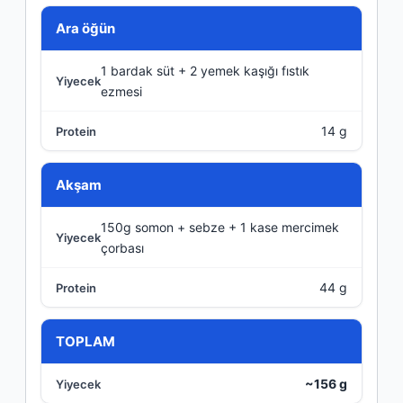
Ara öğün
1 bardak süt + 2 yemek kaşığı fıstık
ezmesi
14 g
Akşam
150g somon + sebze + 1 kase mercimek
çorbası
44 g
TOPLAM
~156 g