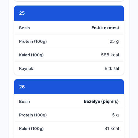
25
Fıstık ezmesi
25 g
588 kcal
Bitkisel
26
Bezelye (pişmiş)
5 g
81 kcal