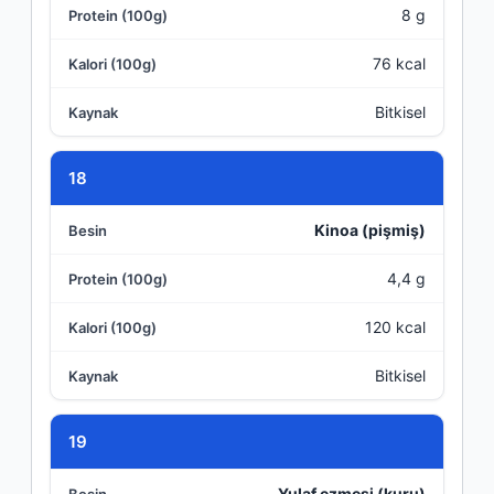
8 g
76 kcal
Bitkisel
18
Kinoa (pişmiş)
4,4 g
120 kcal
Bitkisel
19
Yulaf ezmesi (kuru)