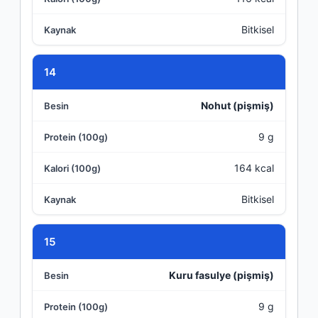
Bitkisel
14
Nohut (pişmiş)
9 g
164 kcal
Bitkisel
15
Kuru fasulye (pişmiş)
9 g