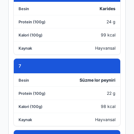
Karides
24 g
99 kcal
Hayvansal
7
Süzme lor peyniri
22 g
98 kcal
Hayvansal