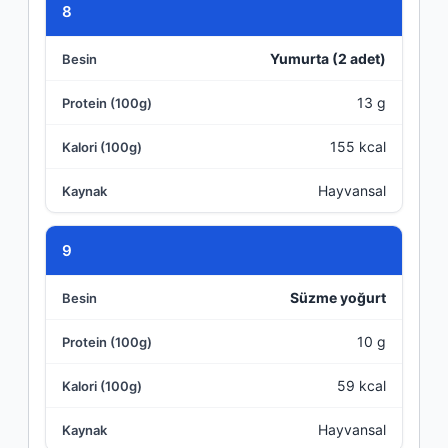
8
Yumurta (2 adet)
13 g
155 kcal
Hayvansal
9
Süzme yoğurt
10 g
59 kcal
Hayvansal