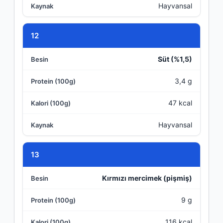
Hayvansal
12
Süt (%1,5)
3,4 g
47 kcal
Hayvansal
13
Kırmızı mercimek (pişmiş)
9 g
116 kcal