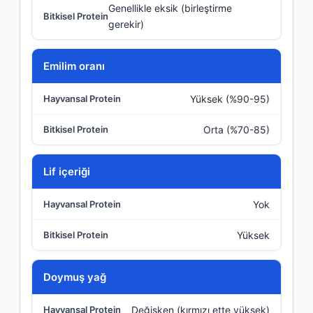
Genellikle eksik (birleştirme
gerekir)
Emilim oranı
Yüksek (%90-95)
Orta (%70-85)
Lif içeriği
Yok
Yüksek
Doymuş yağ
Değişken (kırmızı ette yüksek)