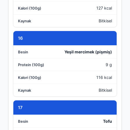
127 kcal
Bitkisel
16
Yeşil mercimek (pişmiş)
9 g
116 kcal
Bitkisel
17
Tofu