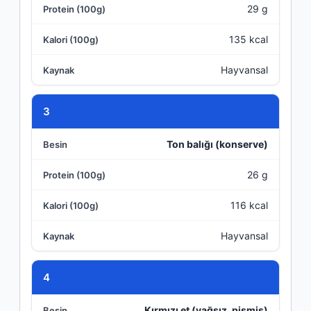
29 g
135 kcal
Hayvansal
3
Ton balığı (konserve)
26 g
116 kcal
Hayvansal
4
Kırmızı et (yağsız, pişmiş)