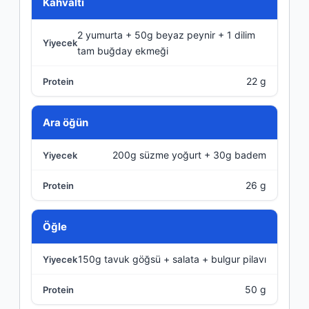
Öğün
Kahvaltı
2 yumurta + 50g beyaz peynir + 1 dilim
Yiyecek
tam buğday ekmeği
Protein
22 g
Ara öğün
200g süzme yoğurt + 30g badem
26 g
Öğle
150g tavuk göğsü + salata + bulgur pilavı
50 g