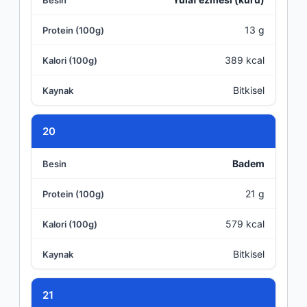
13 g
389 kcal
Bitkisel
20
Badem
21 g
579 kcal
Bitkisel
21