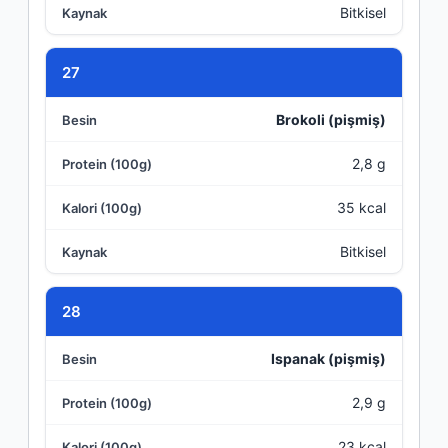
Bitkisel
27
Brokoli (pişmiş)
2,8 g
35 kcal
Bitkisel
28
Ispanak (pişmiş)
2,9 g
23 kcal