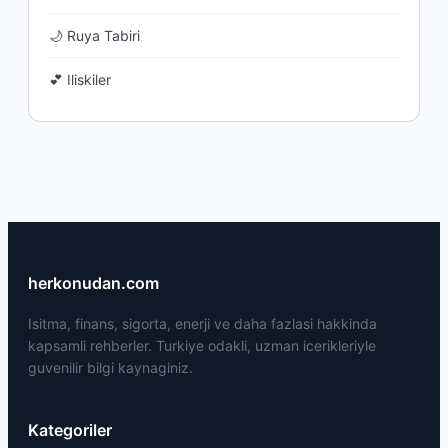
🌙 Ruya Tabiri
💕 Iliskiler
herkonudan.com
Isitma, finans, sigorta, enerji ve daha fazlasi hakkinda
kapsamli rehberler. Turkiye odakli, uzman icerikleriyle
guvenilir bilgi kaynaginiz.
Kategoriler