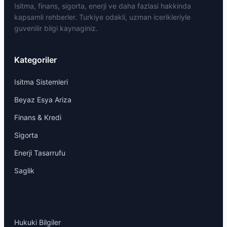
Isitma, finans, sigorta, enerji ve daha fazlasi hakkinda
kapsamli rehberler. Turkiye odakli, uzman icerikleriyle
guvenilir bilgi kaynaginiz.
Kategoriler
Isitma Sistemleri
Beyaz Esya Ariza
Finans & Kredi
Sigorta
Enerji Tasarrufu
Saglik
Hukuki Bilgiler