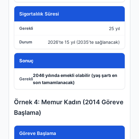
Sigortalılık Süresi
25 yıl
2026’te 15 yıl (2035’te sağlanacak)
Sonuç
2046 yılında emekli olabilir (yaş şartı en
son tamamlanacak)
Örnek 4: Memur Kadın (2014 Göreve
Başlama)
Kriter
Göreve Başlama