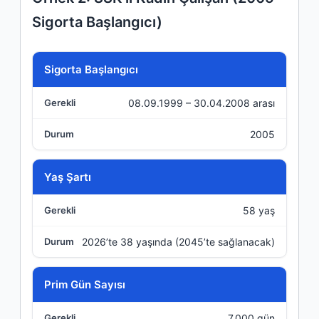
Sigorta Başlangıcı)
Kriter
Sigorta Başlangıcı
08.09.1999 – 30.04.2008 arası
Gerekli
2005
Durum
Yaş Şartı
58 yaş
2026’te 38 yaşında (2045’te sağlanacak)
Prim Gün Sayısı
7.000 gün