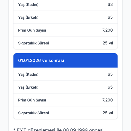
63
65
7.200
25 yıl
01.01.2026 ve sonrası
65
65
7.200
25 yıl
* EYT düzenlemesi ile 08.09.1999 öncesi