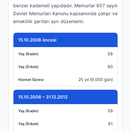
benzer kademeli yapıdadır. Memurlar 657 sayılı
Devlet Memurları Kanunu kapsamında çalışır ve
emeklilik şartları ayrı düzenlenir.
Göreve Başlama Tarihi
15.10.2008 öncesi
58
Yaş (Kadın)
60
Yaş (Erkek)
25 yıl (9.000 gün)
Hizmet Süresi
15.10.2008 – 31.12.2012
59
61