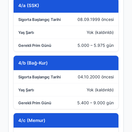
Sigorta Türü
4/a (SSK)
08.09.1999 öncesi
Sigorta Başlangıç Tarihi
Yok (kaldırıldı)
Yaş Şartı
5.000 – 5.975 gün
Gerekli Prim Günü
4/b (Bağ-Kur)
04.10.2000 öncesi
Yok (kaldırıldı)
5.400 – 9.000 gün
4/c (Memur)