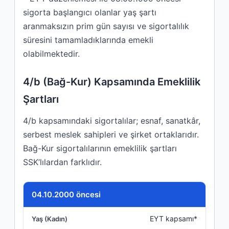
sigorta başlangıcı olanlar yaş şartı
aranmaksızın prim gün sayısı ve sigortalılık
süresini tamamladıklarında emekli
olabilmektedir.
4/b (Bağ-Kur) Kapsamında Emeklilik
Şartları
4/b kapsamındaki sigortalılar; esnaf, sanatkâr,
serbest meslek sahipleri ve şirket ortaklarıdır.
Bağ-Kur sigortalılarının emeklilik şartları
SSK’lılardan farklıdır.
Sigorta Başlangıç Tarihi
04.10.2000 öncesi
EYT kapsamı*
Yaş (Kadın)