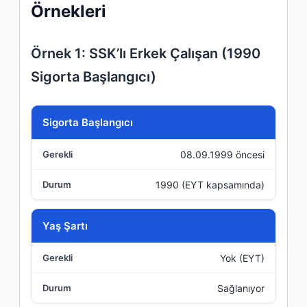
Örnekleri
Örnek 1: SSK’lı Erkek Çalışan (1990
Sigorta Başlangıcı)
Kriter
Sigorta Başlangıcı
08.09.1999 öncesi
Gerekli
1990 (EYT kapsamında)
Durum
Yaş Şartı
Yok (EYT)
Sağlanıyor