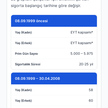
sigorta başlangıç tarihine göre değişir.
Sigorta Başlangıç Tarihi
08.09.1999 öncesi
EYT kapsamı*
Yaş (Kadın)
EYT kapsamı*
Yaş (Erkek)
5.000 – 5.975
Prim Gün Sayısı
20-25 yıl
Sigortalılık Süresi
08.09.1999 – 30.04.2008
58
60